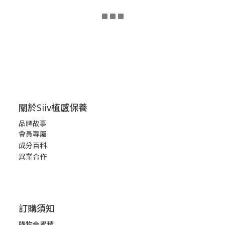
就如同 保養品牌 Siiv 的品牌理念，想陪著大家在每個階段，透
過內外在的保養，
關於Siiv植感保養
品牌故事
會員專屬
成分百科
異業合作
訂購須知
購物金累積