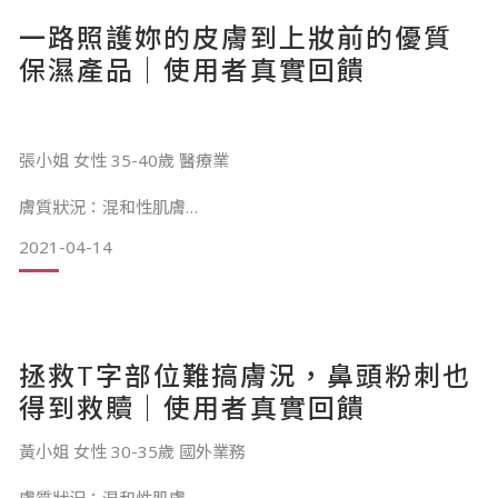
一路照護妳的皮膚到上妝前的優質
保濕產品｜使用者真實回饋
好唷生活，是一個關於生活的藝想空間。
張小姐 女性 35-40歲 醫療業
膚質狀況：混和性肌膚
一走近好唷生活，進入眼簾的空間像是自家陽台上的小花園，
2021-04-14
平常的膚質狀況屬於混和性肌膚，T字部位比較容易出油，臉
佈滿各式各樣的鮮花葉子，讓你放鬆的沈澱心情，開始享受美
頰和眼周較為乾燥，看到Siiv標榜從卸妝就開始幫妳做保養，一
好的午後時光。
路照護我們的皮膚到上妝前，感覺真的超棒的！
走進室內，我們可以挑選喜歡的花材，透過顏色的互相襯托、
溫和、保濕、妝好服貼是14天使用上最大的感受
花材之間的高低差搭配，綁出一束屬於
拯救T字部位難搞膚況，鼻頭粉刺也
第一次的感受是覺得使用起來很保濕、味道好好聞，而且質地
得到救贖｜使用者真實回饋
是舒服的。
黃小姐 女性 30-35歲 國外業務
連續使用下來覺得是溫和的，而且質地很好推開。