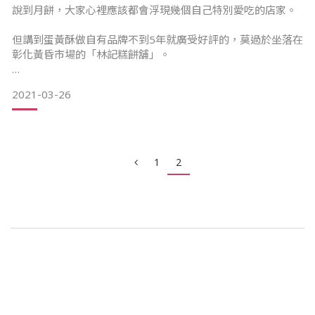
理念，打造出一座獨一無二會呼吸的房子。原本是以代工起
說到月餅，大家心裡應該都會浮現幾個自己特別愛吃的店家。
家，從內銷的穩固到將自家專業淋漓盡致推廣到全世界。
但講到蛋黃酥做自有品牌不到5年就廣受好評的，莫過於坐落在
為了實現心中休閒食品的夢想，於是尋尋覓覓開啟了「奇麗灣
彰化黃昏市場的「林記糕餅舖」。
珍奶文化館」這個桃花源之地的旅程。奇麗灣珍奶文化館經
2021-03-26
林爸爸靠著老練的四十年烘培手藝經驗，伴著貼心的女兒們的
孝心以及不斷勇於創新的嘗試，靠著自身力量全新出發。
1
2
油皮油酥的比例，對摺再對摺的手工，注重每一個翻面酥烤的
小細節，讓蛋黃酥哥從內理到外皆具備飽滿酥脆的形象。