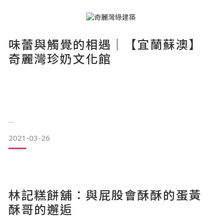
其實就是我肯定自己的每項選擇
味蕾與觸覺的相遇｜【宜蘭蘇澳】
奇麗灣珍奶文化館
&nb
奇麗灣綠建築。（圖／奇麗灣官方提供）
2021-03-26
提及到宜蘭好玩的免費一日拜訪景點，不免俗就會想到全球首
座綠建築珍奶觀光工廠，也是Bubble Tea的故鄉「奇麗灣珍奶
林記糕餅舖：與屁股會酥酥的蛋黃
文化館」。
酥哥的邂逅
奇麗灣珍奶文化館以永續、友善生態、節能減碳、環境共生的