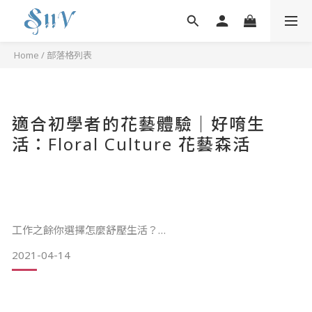
Home
/
部落格列表
適合初學者的花藝體驗｜好唷生
活：Floral Culture 花藝森活
工作之餘你選擇怎麼舒壓生活？
2021-04-14
可以是在工作的週間，送給自己一個午後的放鬆時刻，有點愜
意，有點輕鬆，伴隨著花草的自然香氣，指間的感受，生活也
可以如花藝的溫度般優雅的度過。