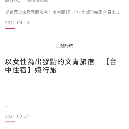
膚質狀況：混和性肌膚
使用後真的有改善毛孔粗大的效果，而且隔天早上不易出油，
洗完後的臉不會緊繃跟長粉刺痘痘，是穩定不會乾
從表面上來看整體沒有什麼大問題，但T字部位總是容易出
油，臉頰和眼周因為長期在室內冷氣辦公等原因，容易有脫
2021-04-14
皮、乾燥的情況。
拯救T字部位難搞膚況，鼻頭粉刺也得到救贖
第一次的感受是覺得味道舒服療癒，質地溫和好推開，產品也
非常好吸收。
以女性為出發點的文青旅宿｜【台
使用至第7天便感受到肌膚變得較保濕，膚況也逐漸穩定；連續
中住宿】嬉行旅
使用至第14天時，就有發現鼻頭脫皮的狀況得到改善了。
使用 Siiv 產品前 。（圖／黃小姐提供）
你問我 什麼是si ？
2021-03-27
使用 Siiv產品後。（圖／黃
嬉說：生活旅行、香水還有我的男人