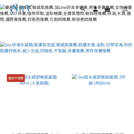
寵粉不漲價